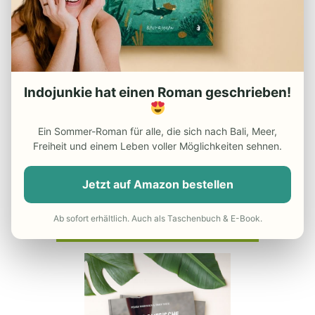
– Packliste für Indonesien
– Reiseapotheke Indonesien
– Beste Reisezeit Indonesien
Indojunkie hat einen Roman geschrieben!
– Die besten Indonesien
Reiseführer
Ein Sommer-Roman für alle, die sich nach Bali, Meer,
– Günstiger Flug nach Indonesien
Freiheit und einem Leben voller Möglichkeiten sehnen.
– Do’s and Dont’s in Indonesien
Jetzt auf Amazon bestellen
– Reisekrankenversicherung
Ab sofort erhältlich. Auch als Taschenbuch & E-Book.
UNSER INDONESIEN-KOCHBUCH