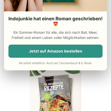
– Die besten Indonesien
Reiseführer
Indojunkie hat einen Roman geschrieben!
– Günstiger Flug nach Indonesien
– Do’s and Dont’s in Indonesien
Ein Sommer-Roman für alle, die sich nach Bali, Meer,
Freiheit und einem Leben voller Möglichkeiten sehnen.
– Reisekrankenversicherung
Jetzt auf Amazon bestellen
UNSER INDONESIEN-KOCHBUCH
Ab sofort erhältlich. Auch als Taschenbuch & E-Book.