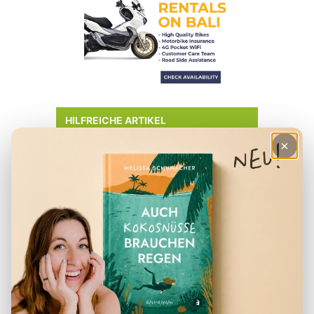
HILFREICHE ARTIKEL
×
– Checkliste für den Urlaub
– Deine Finanzen in Indonesien
– Der perfekte Reiserucksack
– Visum für Indonesien
– Packliste für Indonesien
– Reiseapotheke Indonesien
– Beste Reisezeit Indonesien