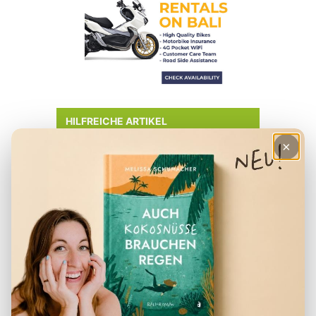
HILFREICHE ARTIKEL
×
– Checkliste für den Urlaub
– Deine Finanzen in Indonesien
– Der perfekte Reiserucksack
– Visum für Indonesien
– Packliste für Indonesien
– Reiseapotheke Indonesien
– Beste Reisezeit Indonesien