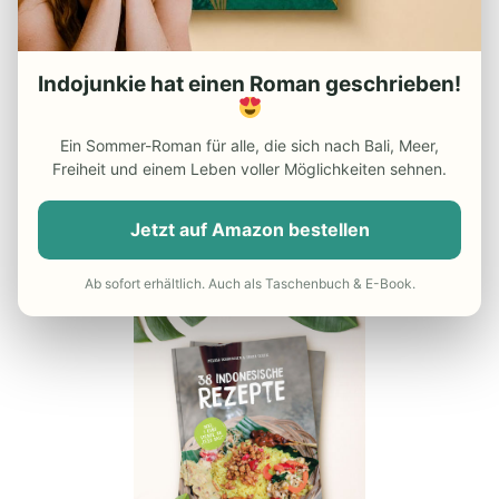
– Die besten Indonesien
Reiseführer
Indojunkie hat einen Roman geschrieben!
– Günstiger Flug nach Indonesien
– Do’s and Dont’s in Indonesien
Ein Sommer-Roman für alle, die sich nach Bali, Meer,
Freiheit und einem Leben voller Möglichkeiten sehnen.
– Reisekrankenversicherung
Jetzt auf Amazon bestellen
UNSER INDONESIEN-KOCHBUCH
Ab sofort erhältlich. Auch als Taschenbuch & E-Book.