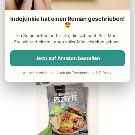
– Die besten Indonesien
Reiseführer
Indojunkie hat einen Roman geschrieben!
– Günstiger Flug nach Indonesien
– Do’s and Dont’s in Indonesien
Ein Sommer-Roman für alle, die sich nach Bali, Meer,
– Reisekrankenversicherung
Freiheit und einem Leben voller Möglichkeiten sehnen.
UNSER INDONESIEN-KOCHBUCH
Jetzt auf Amazon bestellen
Ab sofort erhältlich. Auch als Taschenbuch & E-Book.