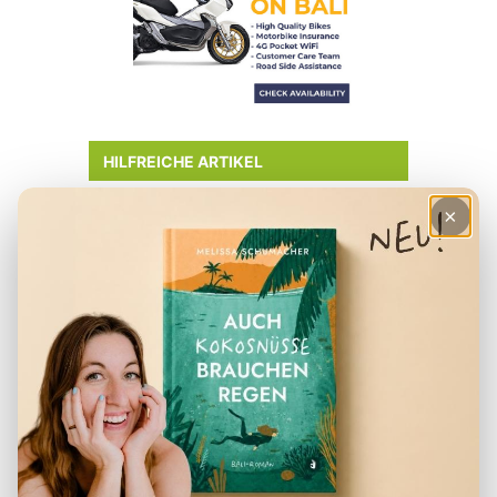
HILFREICHE ARTIKEL
×
– Checkliste für den Urlaub
– Deine Finanzen in Indonesien
– Der perfekte Reiserucksack
– Visum für Indonesien
– Packliste für Indonesien
– Reiseapotheke Indonesien
– Beste Reisezeit Indonesien