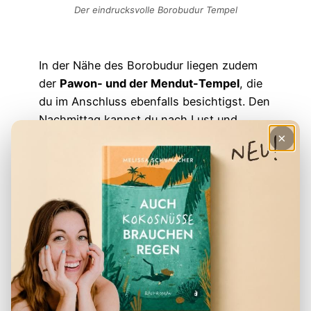
Der eindrucksvolle Borobudur Tempel
In der Nähe des Borobudur liegen zudem
der
Pawon- und der Mendut-Tempel
, die
du im Anschluss ebenfalls besichtigst. Den
Nachmittag kannst du nach Lust und
×
Laune selbst gestalten.
Tag 6: Dieng Tour – Yogyakarta
(F)
Heute geht es hoch hinaus: Gemeinsam mit
deinem Guide erkundest du das
faszinierende
Dieng-Plateau
.
Auf rund 2.000 Metern Höhe erwarten dich
beeindruckende Naturphänomene – von