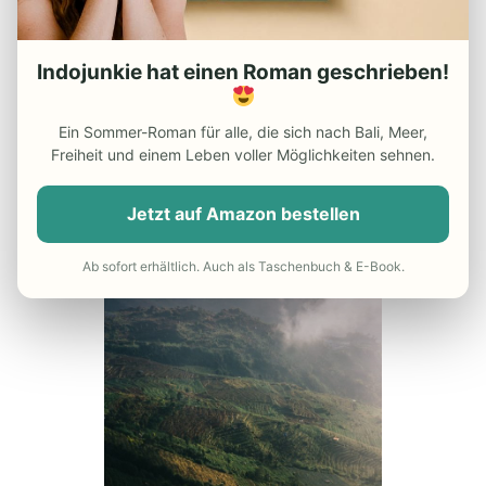
blubbernden Geysiren über geheimnisvolle
Krater bis hin zu schimmernden
Indojunkie hat einen Roman geschrieben!
Vulkanseen.
Ein Sommer-Roman für alle, die sich nach Bali, Meer,
Freiheit und einem Leben voller Möglichkeiten sehnen.
Jetzt auf Amazon bestellen
Ab sofort erhältlich. Auch als Taschenbuch & E-Book.