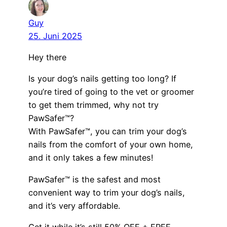
Guy
25. Juni 2025
Hey there
Is your dog’s nails getting too long? If
you’re tired of going to the vet or groomer
to get them trimmed, why not try
PawSafer™?
With PawSafer™, you can trim your dog’s
nails from the comfort of your own home,
and it only takes a few minutes!
PawSafer™ is the safest and most
convenient way to trim your dog’s nails,
and it’s very affordable.
Get it while it’s still 50% OFF + FREE