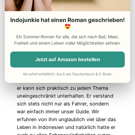
2024 als Familie (5 Erwachsene) drei
Wochen auf Bali unterwegs und Wayan hat
uns auf unserer Rundreise viermal von A
Indojunkie hat einen Roman geschrieben!
nach B gebracht. Auf den Transfers zum
nächsten Ort hat Wayan an allen von uns
Ein Sommer-Roman für alle, die sich nach Bali, Meer,
gewünschten Sehenswürdigkeiten
Freiheit und einem Leben voller Möglichkeiten sehnen.
gestoppt und hatte vor allem auch viele
eigene Vorschläge, auf die wir selbst gar
Jetzt auf Amazon bestellen
nicht gekommen wären. Das Beste war,
dass Wayan fließend Deutsch spricht, und
Ab sofort erhältlich. Auch als Taschenbuch & E-Book.
zwar nicht nur Touristendeutsch, sondern
er kann sich praktisch zu jedem Thema
uneingeschränkt unterhalten. Er verstand
sich stets nicht nur als Fahrer, sondern
war einfach immer unser Guide. Wir
erfuhren von ihm unglaublich viel über das
Leben in Indonesien und natürlich hatte er
auch zu allen Sehenswürdigkeiten super