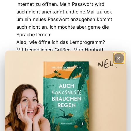
Internet zu öffnen. Mein Passwort wird
auch nicht anerkannt und eine Mail zurück
um ein neues Passwort anzugeben kommt
auch nicht an. Ich möchte aber gerne die
Sprache lernen.
Also, wie öffne ich das Lernprogramm?
Mit freundlichen Grüßen. Miro Honhoff
×
Antworten
Manuela
18. September 2024
Ich möchte unbedingt den Fahrer Wayan
Miarta zu hundert Prozent
weiterempfehlen. Wir waren im August