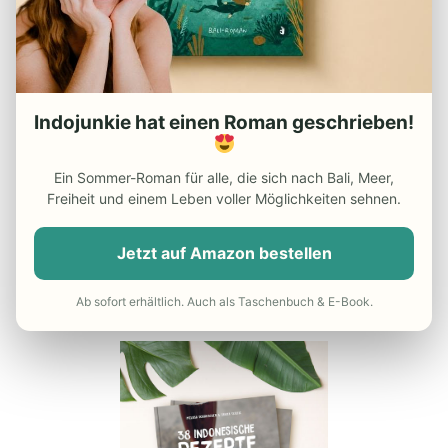
– Packliste für Indonesien
– Reiseapotheke Indonesien
– Beste Reisezeit Indonesien
Indojunkie hat einen Roman geschrieben!
– Die besten Indonesien
Reiseführer
Ein Sommer-Roman für alle, die sich nach Bali, Meer,
– Günstiger Flug nach Indonesien
Freiheit und einem Leben voller Möglichkeiten sehnen.
– Do’s and Dont’s in Indonesien
Jetzt auf Amazon bestellen
– Reisekrankenversicherung
Ab sofort erhältlich. Auch als Taschenbuch & E-Book.
UNSER INDONESIEN-KOCHBUCH