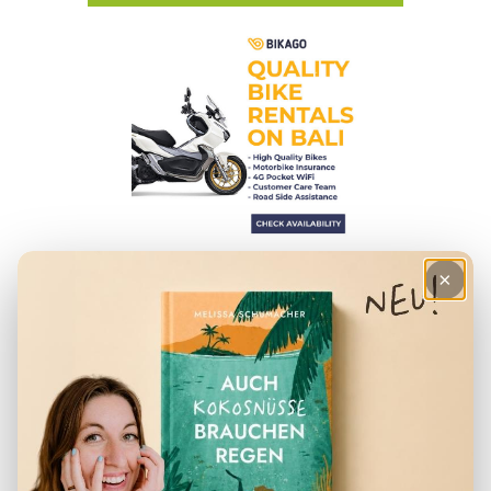
×
HILFREICHE ARTIKEL
– Checkliste für den Urlaub
– Deine Finanzen in Indonesien
– Der perfekte Reiserucksack
– Visum für Indonesien