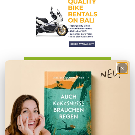
HILFREICHE ARTIKEL
×
– Checkliste für den Urlaub
– Deine Finanzen in Indonesien
– Der perfekte Reiserucksack
– Visum für Indonesien
– Packliste für Indonesien
– Reiseapotheke Indonesien