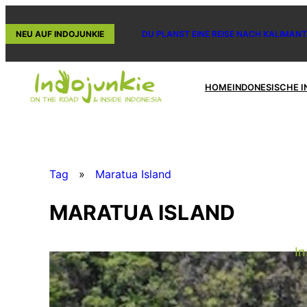
Zum
Inhalt
NEU AUF INDOJUNKIE
DU PLANST EINE REISE NACH KALIMANT
springen
HOME
INDONESISCHE I
Tag
»
Maratua Island
MARATUA ISLAND
In
F
f