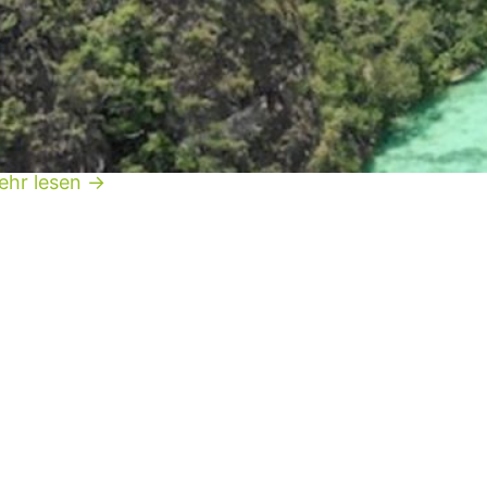
neymoon in In Indonesien? Das sind die Top 10
te für eure Flitterwochen in Indonesien – vom
ntspannten Rückzugsort bis hin zum
enteuerurlaub.
ehr lesen →