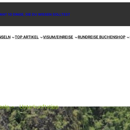
AN? 10 DINGE, DIE DU WISSEN SOLLTEST
NSELN
TOP ARTIKEL
VISUM/EINREISE
RUNDREISE BUCHEN
SHOP
seln
Unterkunftstipp
litterwochen Indonesien: Top 10 Inseln
ür die Hochzeitsreise