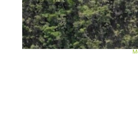
Ho
Or
e
Ab
M