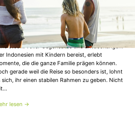
hr sorgenfrei durch Indonesien
donesien ist kein gewöhnliches Reiseziel. Über
.000 Inseln, dichter Dschungel, aktive Vulkane,
mpel, Reisterrassen und Korallengärten: Dieses
nd steckt voller Gegensätze und Entdeckungen.
r Indonesien mit Kindern bereist, erlebt
mente, die die ganze Familie prägen können.
ch gerade weil die Reise so besonders ist, lohnt
 sich, ihr einen stabilen Rahmen zu geben. Nicht
it…
ehr lesen →