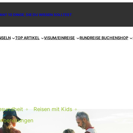
AN? 10 DINGE, DIE DU WISSEN SOLLTEST
NSELN
TOP ARTIKEL
VISUM/EINREISE
RUNDREISE BUCHEN
SHOP
esundheit
Reisen mit Kids
orbereitungen
eiseversicherung für Familien: So reist