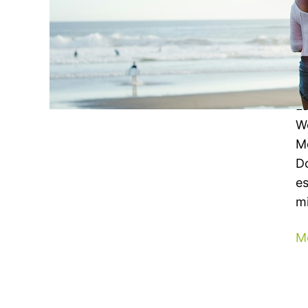
i
In
17
Te
La
We
Mo
Do
es
m
M