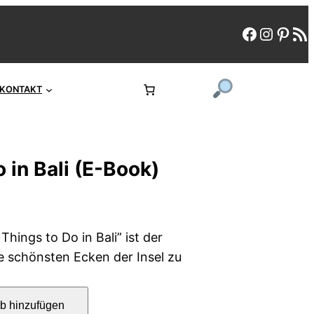
faceboo
instag
pint
rs
KONTAKT
o in Bali (E-Book)
 Things to Do in Bali” ist der
e schönsten Ecken der Insel zu
b hinzufügen