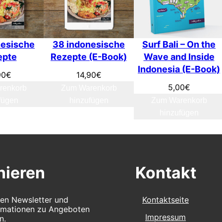
nesische
38 indonesische
Surf Bali – On the
epte
Rezepte (E-Book)
Wave and Inside
Indonesia (E-Book)
90
€
14,90
€
5,00
€
renkorb
Zum Warenkorb
fügen
hinzufügen
Zum Warenkorb
hinzufügen
ieren
Kontakt
en Newsletter und
Kontaktseite
ormationen zu Angeboten
Impressum
n.