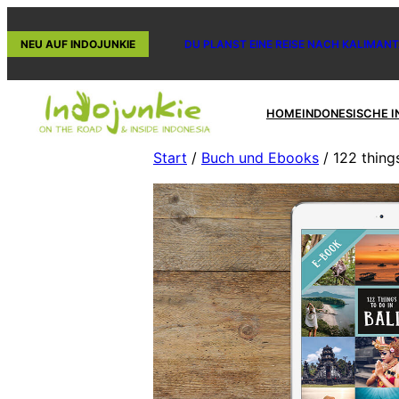
Zum
Inhalt
NEU AUF INDOJUNKIE
DU PLANST EINE REISE NACH KALIMANT
springen
HOME
INDONESISCHE I
Start
/
Buch und Ebooks
/ 122 thing