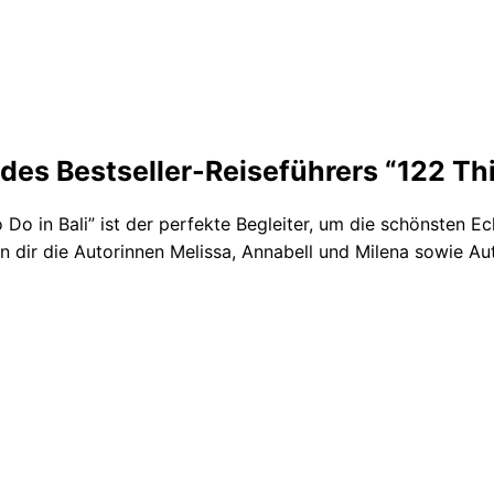
l
i
(
E
-
B
e des Bestseller-Reiseführers “122 Thi
o
o
o Do in Bali” ist der perfekte Begleiter, um die schönsten 
k
n dir die Autorinnen Melissa, Annabell und Milena sowie Aut
)
M
e
n
g
e