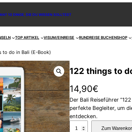
AN? 10 DINGE, DIE DU WISSEN SOLLTEST
NSELN
TOP ARTIKEL
VISUM/EINREISE
RUNDREISE BUCHEN
SHOP
s to do in Bali (E-Book)
122 things to d
14,90
€
Der Bali Reiseführer “122
perfekte Begleiter, um di
entdecken.
1
Zum Warenkor