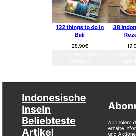
122 things to do in
38 indo
Bali
Rez
28,90
€
19,
Zum Warenkorb
Zum Wa
hinzufügen
hinzu
Indonesische
Abonn
Inseln
Beliebteste
Abonniere d
erhalte Inf
Artikel
und Aktione