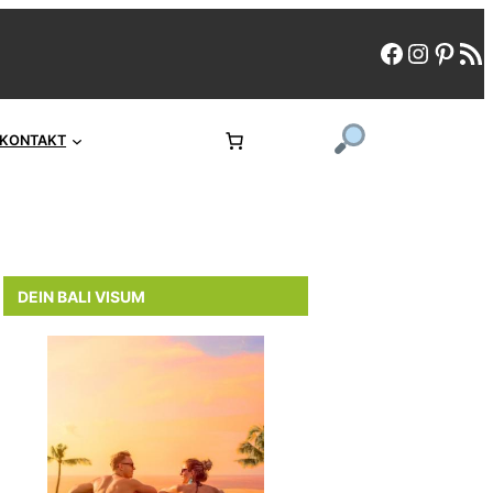
faceboo
instag
pint
rs
KONTAKT
DEIN BALI VISUM