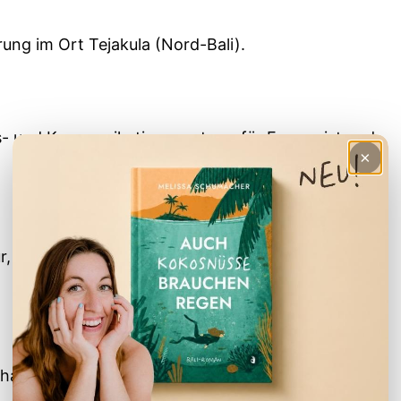
ung im Ort Tejakula (Nord-Bali).
ns- und Kommunikationszentrum für Frauen ist und
×
r, einer geregelten Müllentsorgung, und
h habe Mike 2013 interviewt.
Hier
geht es zum