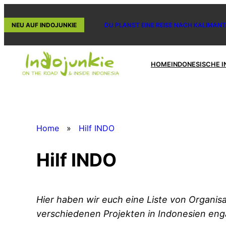
Zum
Inhalt
NEU AUF INDOJUNKIE
DU PLANST EINE REISE NACH KALIMANT
springen
HOME
INDONESISCHE I
Home
»
Hilf INDO
Hilf INDO
Hier haben wir euch eine Liste von Organis
verschiedenen Projekten in Indonesien eng