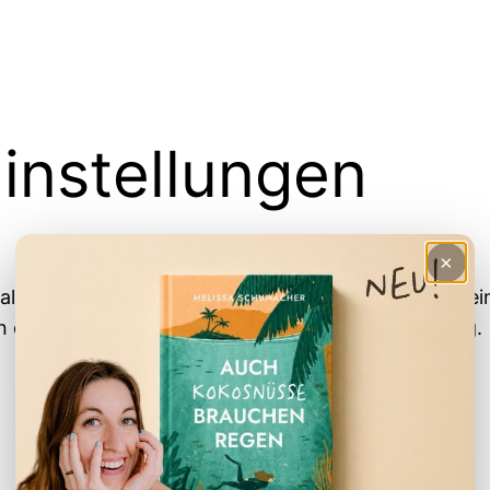
nstellungen
×
Bali: 6 Tage Yoga, Rohkost und Ich verfolgen, ohne 
 das untenstehende Formular ein und du bist fertig.